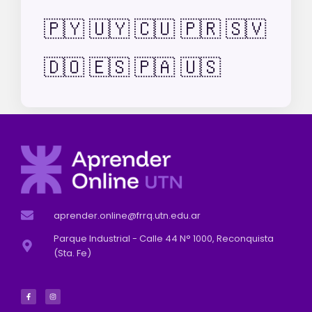
🇵🇾
🇺🇾
🇨🇺
🇵🇷
🇸🇻
🇩🇴
🇪🇸
🇵🇦
🇺🇸
aprender.online@frrq.utn.edu.ar
Parque Industrial - Calle 44 N° 1000, Reconquista
(Sta. Fe)
F
I
a
n
c
s
e
t
b
a
o
g