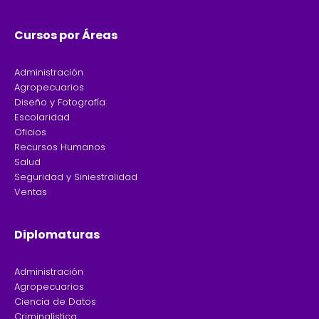
o
r
k
a
-
m
f
Cursos por Áreas
Administración
Agropecuarios
Diseño y Fotografía
Escolaridad
Oficios
Recursos Humanos
Salud
Seguridad y Siniestralidad
Ventas
Diplomaturas
Administración
Agropecuarios
Ciencia de Datos
Criminalística