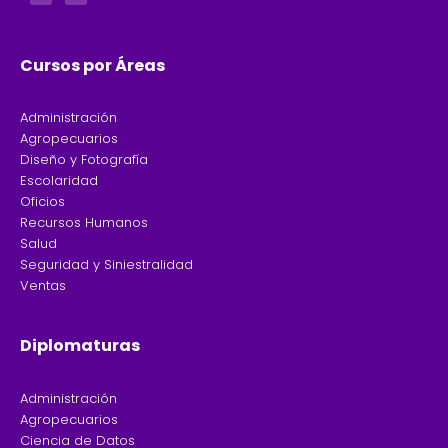
b
a
o
g
o
r
k
a
-
m
f
Cursos por Áreas
Administración
Agropecuarios
Diseño y Fotografía
Escolaridad
Oficios
Recursos Humanos
Salud
Seguridad y Siniestralidad
Ventas
Diplomaturas
Administración
Agropecuarios
Ciencia de Datos