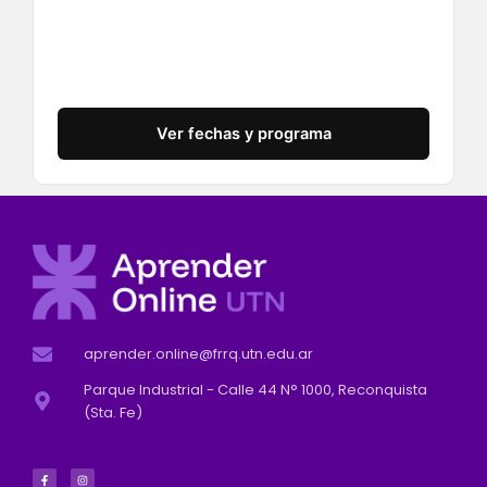
Ver fechas y programa
aprender.online@frrq.utn.edu.ar
Parque Industrial - Calle 44 N° 1000, Reconquista
(Sta. Fe)
F
I
a
n
c
s
e
t