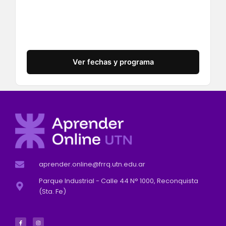
Ver fechas y programa
aprender.online@frrq.utn.edu.ar
Parque Industrial - Calle 44 N° 1000, Reconquista
(Sta. Fe)
F
I
a
n
c
s
e
t