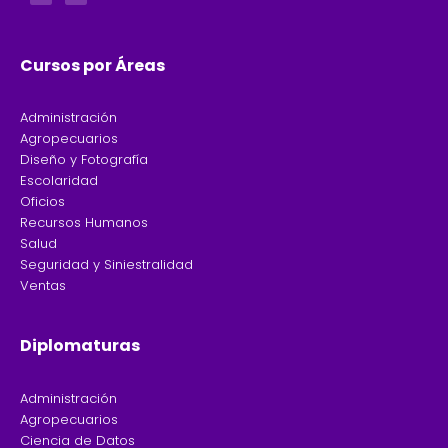
b
a
o
g
o
r
k
a
-
m
f
Cursos por Áreas
Administración
Agropecuarios
Diseño y Fotografía
Escolaridad
Oficios
Recursos Humanos
Salud
Seguridad y Siniestralidad
Ventas
Diplomaturas
Administración
Agropecuarios
Ciencia de Datos