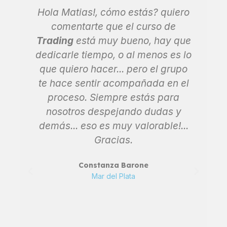
Hola Matias!, cómo estás? quiero
és
comentarte que el curso de
Trading
está muy bueno, hay que
F
dedicarle tiempo, o al menos es lo
p
e,
que quiero hacer... pero el grupo
e
te hace sentir acompañada en el
d
o
proceso. Siempre estás para
a
nosotros despejando dudas y
demás... eso es muy valorable!...
Gracias.
re
Constanza Barone
Mar del Plata
c