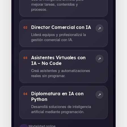
mejorar tareas, contenidos y
procesos.
Director Comercial con IA
02
↗
Liderá equipos y profesionalizá la
gestión comercial con IA.
Asistentes Virtuales con
03
↗
IA – No Code
Creá asistentes y automatizaciones
reales sin programar.
Diplomatura en IA con
04
↗
Python
Desarrollá soluciones de inteligencia
artificial mediante programación.
Modalidad online