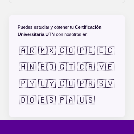
Puedes estudiar y obtener tu
Certificación
Universitaria UTN
con nosotros en:
🇦🇷
🇲🇽
🇨🇴
🇵🇪
🇪🇨
🇭🇳
🇧🇴
🇬🇹
🇨🇷
🇻🇪
🇵🇾
🇺🇾
🇨🇺
🇵🇷
🇸🇻
🇩🇴
🇪🇸
🇵🇦
🇺🇸