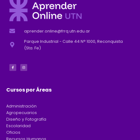
aprender.online@frrq.utn.edu.ar
Parque Industrial - Calle 44 N° 1000, Reconquista
(Sta. Fe)
F
I
a
n
c
s
e
t
b
a
o
g
o
r
k
a
-
m
f
Cursos por Áreas
Administración
Agropecuarios
Diseño y Fotografía
Escolaridad
Oficios
Recursos Humanos