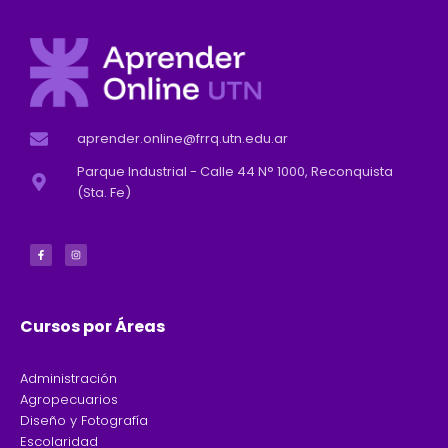
aprender.online@frrq.utn.edu.ar
Parque Industrial - Calle 44 N° 1000, Reconquista
(Sta. Fe)
F
I
a
n
c
s
e
t
b
a
o
g
o
r
k
a
-
m
f
Cursos por Áreas
Administración
Agropecuarios
Diseño y Fotografía
Escolaridad