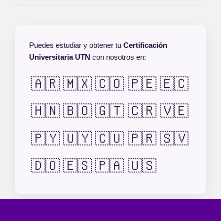
Puedes estudiar y obtener tu
Certificación
Universitaria UTN
con nosotros en:
🇦🇷
🇲🇽
🇨🇴
🇵🇪
🇪🇨
🇭🇳
🇧🇴
🇬🇹
🇨🇷
🇻🇪
🇵🇾
🇺🇾
🇨🇺
🇵🇷
🇸🇻
🇩🇴
🇪🇸
🇵🇦
🇺🇸