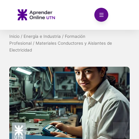
Ir
al
contenido
Inicio
/
Energía e Industria
/
Formación
Profesional
/ Materiales Conductores y Aislantes de
Electricidad