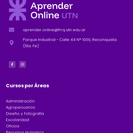
aprender.online@frrq.utn.edu.ar
Parque Industrial - Calle 44 N° 1000, Reconquista
(Sta. Fe)
F
I
a
n
c
s
e
t
b
a
o
g
o
r
k
a
-
m
f
Cursos por Áreas
Administración
Agropecuarios
Diseño y Fotografía
Escolaridad
Oficios
Recursos Humanos