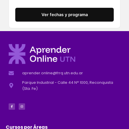
Ver fechas y programa
aprender.online@frrq.utn.edu.ar
Parque Industrial - Calle 44 N° 1000, Reconquista
(Sta. Fe)
F
I
a
n
c
s
e
t
b
a
o
g
o
r
k
a
-
m
f
Cursos por Áreas