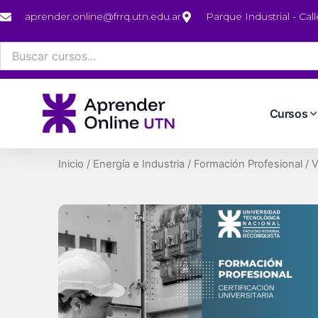
Ir
aprender.online@frrq.utn.edu.ar
Parque Industrial - Cal
al
contenido
Buscar
por:
Cursos
Inicio
/
Energía e Industria
/
Formación Profesional
/ V