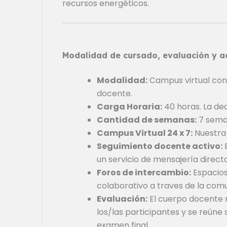
recursos energéticos.
Modalidad de cursado, evaluación y a
Modalidad:
Campus virtual con
docente.
Carga Horaria:
40 horas. La de
Cantidad de semanas:
7 sema
Campus Virtual 24 x 7:
Nuestra 
Seguimiento docente activo:
E
un servicio de mensajería direct
Foros de intercambio:
Espacios
colaborativo a traves de la comu
Evaluación:
El cuerpo docente r
los/las participantes y se reún
examen final.