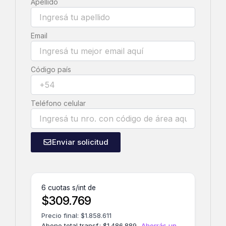
Apellido
Email
Código país
Teléfono celular
Enviar solicitud
6 cuotas s/int de
$
309.769
Precio final:
$
1.858.611
Abono total transf.:
$
1.486.889
Ahorrás un