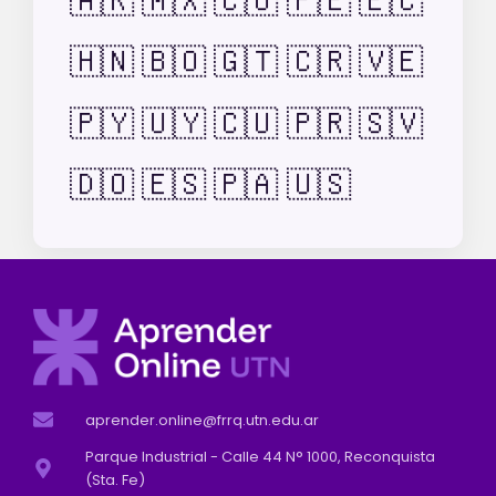
🇦🇷
🇲🇽
🇨🇴
🇵🇪
🇪🇨
🇭🇳
🇧🇴
🇬🇹
🇨🇷
🇻🇪
🇵🇾
🇺🇾
🇨🇺
🇵🇷
🇸🇻
🇩🇴
🇪🇸
🇵🇦
🇺🇸
aprender.online@frrq.utn.edu.ar
Parque Industrial - Calle 44 N° 1000, Reconquista
(Sta. Fe)