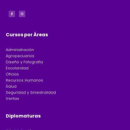
F
I
a
n
c
s
e
t
b
a
o
g
o
r
k
a
-
m
f
Cursos por Áreas
Administración
Agropecuarios
Diseño y Fotografía
Escolaridad
Oficios
Recursos Humanos
Salud
Seguridad y Siniestralidad
Ventas
Diplomaturas