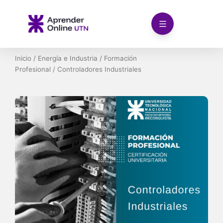
Ir
al
contenido
Inicio
/
Energía e Industria
/
Formación
Profesional
/ Controladores Industriales