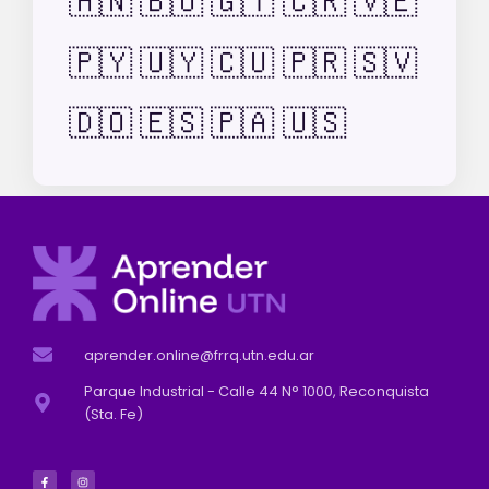
🇭🇳
🇧🇴
🇬🇹
🇨🇷
🇻🇪
🇵🇾
🇺🇾
🇨🇺
🇵🇷
🇸🇻
🇩🇴
🇪🇸
🇵🇦
🇺🇸
aprender.online@frrq.utn.edu.ar
Parque Industrial - Calle 44 N° 1000, Reconquista
(Sta. Fe)
F
I
a
n
c
s
e
t