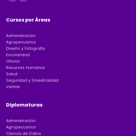
b
a
o
g
o
r
k
a
-
m
f
Cursos por Áreas
Administración
Agropecuarios
Diseño y Fotografía
Escolaridad
Oficios
Recursos Humanos
Salud
Seguridad y Siniestralidad
Ventas
Diplomaturas
Administración
Agropecuarios
Ciencia de Datos