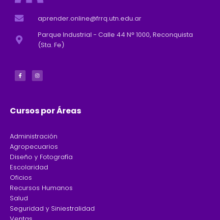
aprender.online@frrq.utn.edu.ar
Parque Industrial - Calle 44 N° 1000, Reconquista
(Sta. Fe)
F
I
a
n
c
s
e
t
b
a
o
g
o
r
k
a
-
m
f
Cursos por Áreas
Administración
Agropecuarios
Diseño y Fotografía
Escolaridad
Oficios
Recursos Humanos
Salud
Seguridad y Siniestralidad
Ventas