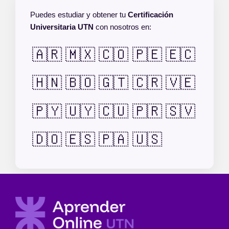
Puedes estudiar y obtener tu
Certificación
Universitaria UTN
con nosotros en:
🇦🇷
🇲🇽
🇨🇴
🇵🇪
🇪🇨
🇭🇳
🇧🇴
🇬🇹
🇨🇷
🇻🇪
🇵🇾
🇺🇾
🇨🇺
🇵🇷
🇸🇻
🇩🇴
🇪🇸
🇵🇦
🇺🇸