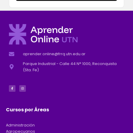
aprender.online@frrq.utn.edu.ar
Parque Industrial - Calle 44 N° 1000, Reconquista
(Sta. Fe)
F
I
a
n
c
s
e
t
b
a
o
g
o
r
k
a
-
m
f
Cursos por Áreas
Administración
Agropecuarios